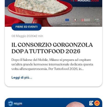
FIERE ED EVENTI
08 Maggio 2026
•
2 min
IL CONSORZIO GORGONZOLA
DOP A TUTTOFOOD 2026
Dopo il Salone del Mobile, Milano si prepara ad ospitare
un’altra grande kermesse internazionale dedicata questa
volta all’enogastronomia. Per Tuttofood 2026, in
programma dall’11 al 14 maggio a Rho F
Leggi di più…