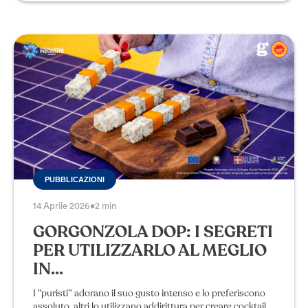
PUBBLICAZIONI
14 Aprile 2026
•
2 min
GORGONZOLA DOP: I SEGRETI
PER UTILIZZARLO AL MEGLIO
IN...
I “puristi” adorano il suo gusto intenso e lo preferiscono
assoluto, altri lo utilizzano addirittura per creare cocktail