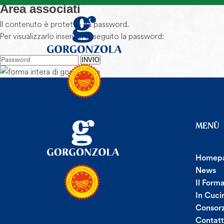
Area associati
Il contenuto è protetto da password.
Per visualizzarlo inserisci di seguito la password:
INVIO
MENÙ
Homep
News
Il Form
In Cuci
Consorz
Contatt