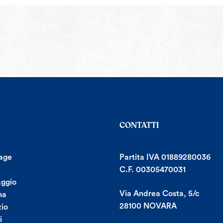
CONTATTI
age
Partita IVA 01889280036
C.F. 00305470031
aggio
Via Andrea Costa, 5/c
na
28100 NOVARA
io
i