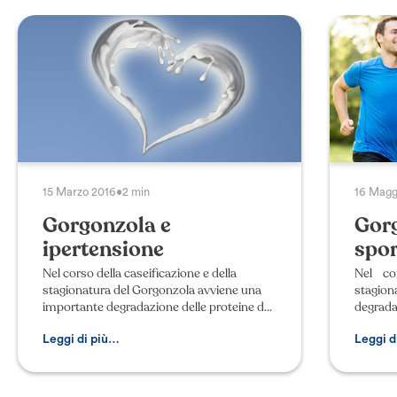
15 Marzo 2016
•
2 min
16 Magg
Gorgonzola e
Gorg
ipertensione
spor
Nel corso della caseificazione e della
Nel co
stagionatura del Gorgonzola avviene una
stagio
importante degradazione delle proteine del
degrada
latte. Per idrolisi della caseina e delle
parte d
proteine del siero si possono formar
Gorgon
Leggi di più…
Leggi d