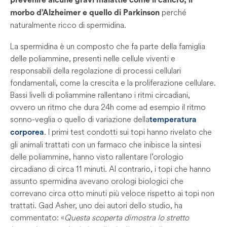
prevenire alcune gravi malattie come il cancro, il
perché
morbo d’Alzheimer e quello di Parkinson
naturalmente ricco di spermidina.
La spermidina è un composto che fa parte della famiglia
delle poliammine, presenti nelle cellule viventi e
responsabili della regolazione di processi cellulari
fondamentali, come la crescita e la proliferazione cellulare.
Bassi livelli di poliammine rallentano i ritmi circadiani,
ovvero un ritmo che dura 24h come ad esempio il ritmo
sonno-veglia o quello di variazione della
temperatura
. I primi test condotti sui topi hanno rivelato che
corporea
gli animali trattati con un farmaco che inibisce la sintesi
delle poliammine, hanno visto rallentare l’orologio
circadiano di circa 11 minuti. Al contrario, i topi che hanno
assunto spermidina avevano orologi biologici che
correvano circa otto minuti più veloce rispetto ai topi non
trattati. Gad Asher, uno dei autori dello studio, ha
commentato: «
Questa scoperta dimostra lo stretto