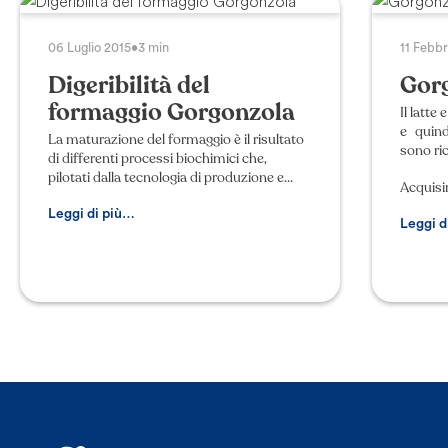
06 Luglio 2015
•
3 min
11 Febbr
Digeribilità del
Gorg
formaggio Gorgonzola
Il latte
e quin
La maturazione del formaggio è il risultato
sono ric
di differenti processi biochimici che,
pilotati dalla tecnologia di produzione e
Acquisi
dalla stagionatura, inducono la
modificazione dei costituenti del latte e d
Leggi di più…
Leggi d