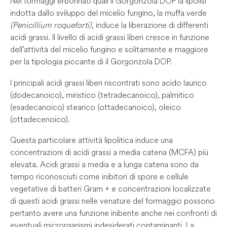
Nei formaggi erborinati quali il Gorgonzola DOP la lipolisi
indotta dallo sviluppo del micelio fungino, la muffa verde
(Penicillium roqueforti)
, induce la liberazione di differenti
acidi grassi. Il livello di acidi grassi liberi cresce in funzione
dell’attività del micelio fungino e solitamente e maggiore
per la tipologia piccante di il Gorgonzola DOP.
I principali acidi grassi liberi riscontrati sono acido laurico
(dodecanoico), miristico (tetradecanoico), palmitico
(esadecanoico) stearico (ottadecanoico), oleico
(ottadecenoico).
Questa particolare attività lipolitica induce una
concentrazioni di acidi grassi a media catena (MCFA) più
elevata. Acidi grassi a media e a lunga catena sono da
tempo riconosciuti come inibitori di spore e cellule
vegetative di batteri Gram + e concentrazioni localizzate
di questi acidi grassi nelle venature del formaggio possono
pertanto avere una funzione inibente anche nei confronti di
eventuali microrganismi indesiderati contaminanti. La