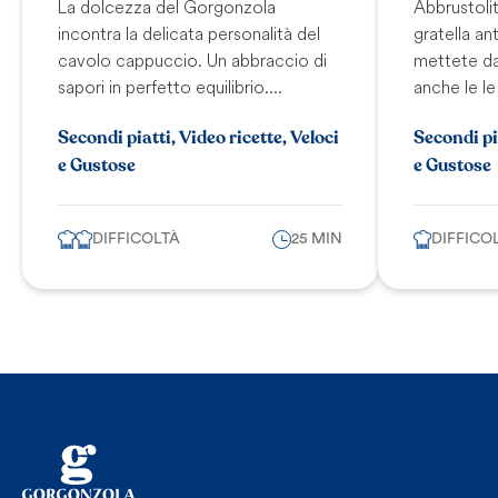
La dolcezza del Gorgonzola
Abbrustolit
incontra la delicata personalità del
gratella an
cavolo cappuccio. Un abbraccio di
mettete da
sapori in perfetto equilibrio....
anche le le 
Secondi piatti, Video ricette, Veloci
Secondi pia
e Gustose
e Gustose
DIFFICOLTÀ
25 MIN
DIFFICO