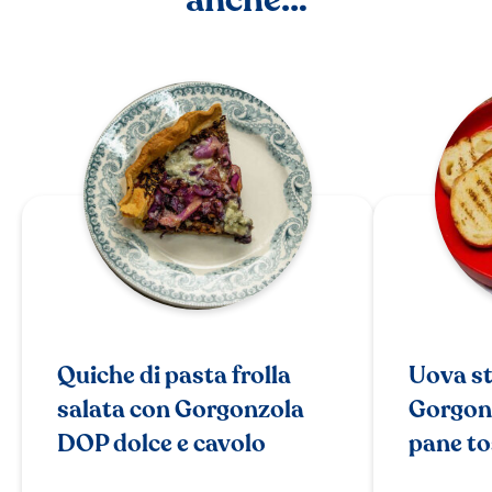
anche…
Quiche di pasta frolla
Uova s
salata con Gorgonzola
Gorgon
DOP dolce e cavolo
pane to