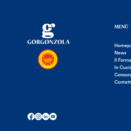
MENÙ
Homep
News
Il Form
In Cuci
Consorz
Contatt