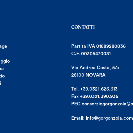
CONTATTI
age
Partita IVA 01889280036
C.F. 00305470031
aggio
Via Andrea Costa, 5/c
na
28100 NOVARA
io
i
Tel. +39.0321.626.613
Fax +39.0321.390.936
PEC consorziogorgonzola@p
Email:
info@gorgonzola.com