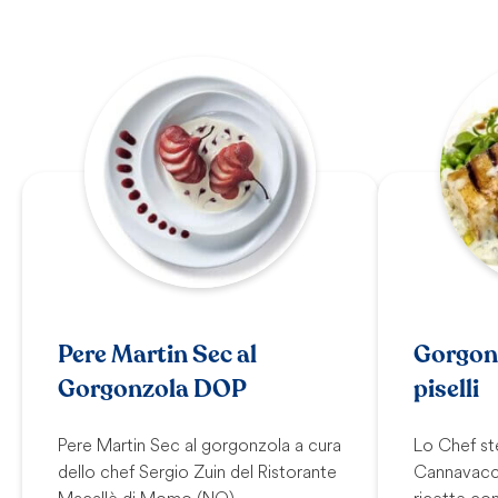
Pere Martin Sec al
Gorgonz
Gorgonzola DOP
piselli
Pere Martin Sec al gorgonzola a cura
Lo Chef st
dello chef Sergio Zuin del Ristorante
Cannavacci
Macallè di Momo (NO)
ricette con