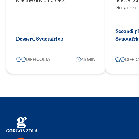
Gorgonzola
Secondi pia
Dessert, Svuotafrigo
Svuotafri
DIFFICOLTÀ
45 MIN
DIFFI