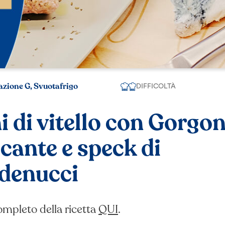
azione G, Svuotafrigo
DIFFICOLTÀ
ni di vitello con Gorgo
cante e speck di
denucci
completo della ricetta
QUI
.