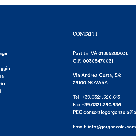
CONTATTI
age
Partita IVA 01889280036
C.F. 00305470031
aggio
Via Andrea Costa, 5/c
na
28100 NOVARA
io
i
Tel. +39.0321.626.613
Fax +39.0321.390.936
PEC consorziogorgonzola@p
Email:
info@gorgonzola.com