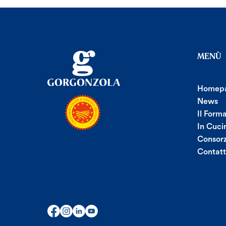
MENÙ
Homep
News
Il Form
In Cuci
Consorz
Contatt