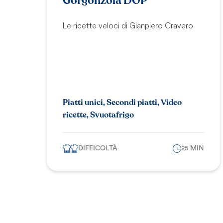
Gorgonzola DOP
Le ricette veloci di Gianpiero Cravero
Piatti unici, Secondi piatti, Video
ricette, Svuotafrigo
DIFFICOLTÀ
25 MIN