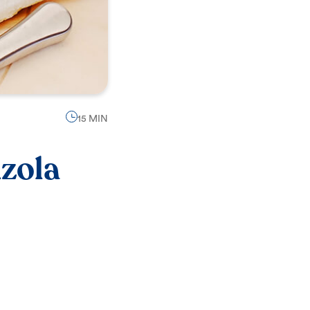
15 MIN
nzola