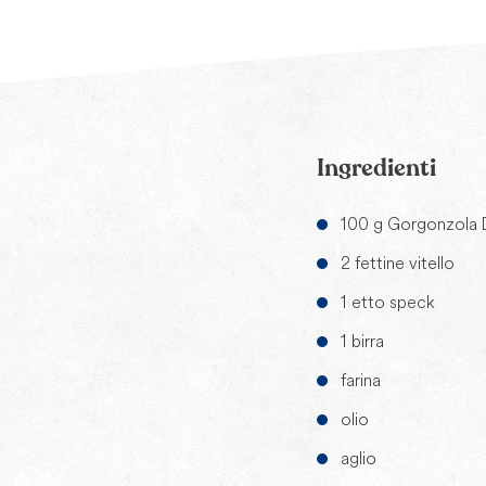
Ingredienti
100 g Gorgonzola 
2 fettine vitello
1 etto speck
1 birra
farina
olio
aglio