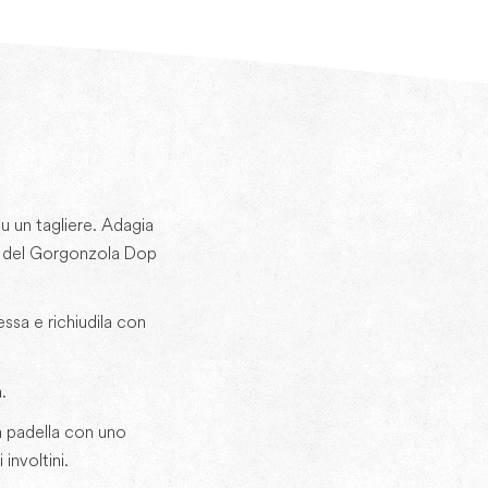
 su un tagliere. Adagia
e del Gorgonzola Dop
essa e richiudila con
.
in padella con uno
 involtini.