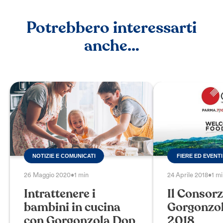
Potrebbero interessarti
anche…
NOTIZIE E COMUNICATI
FIERE ED EVENTI
26 Maggio 2020
•
1 min
24 Aprile 2018
•
1 m
Intrattenere i
Il Consorz
bambini in cucina
Gorgonzol
con Gorgonzola Dop
2018