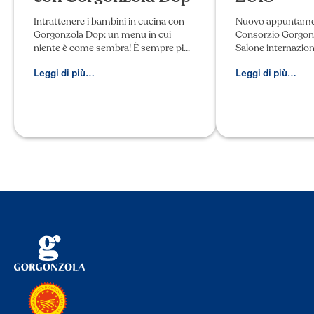
Intrattenere i bambini in cucina con
Nuovo appuntamen
Gorgonzola Dop: un menu in cui
Consorzio Gorgonzo
niente è come sembra! È sempre più
Salone internazion
facile coinvolgere i bambini a mettere
dell’Alimentazione
le mani in pasta per cucinare piatti
Fiera di Parma dal
Leggi di più…
Leggi di più…
gustosi, l’importante
(dalle 9.30 alle 18.
STAND