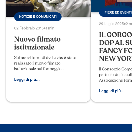
FIERE ED EVENTI
NOTIZIE E COMUNICATI
29 Luglio 2025
•
2 m
02 Febbraio 2015
•
1 min
IL GORG
Nuovo filmato
DOP AL 
istituzionale
FANCY F
NEW YOR
Sui nuovi formati dvd e vhs è stato
realizzato il nuovo filmato
istituzionale sul formaggio
Il Consorzio Gorg
Gorgonzola in cinque lingue. Breve
partecipato, in col
documentario sulla produzione e sull
Leggi di più…
Associazione Form
´utilizzo in cucina del formaggio Gor
IGP, al Summer F
conclusosi il 1 lugl
Leggi di più…
stata un’importan