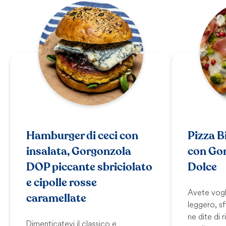
Hamburger di ceci con
Pizza 
insalata, Gorgonzola
con Go
DOP piccante sbriciolato
Dolce
e cipolle rosse
Avete vogl
caramellate
leggero, s
ne dite di r
Dimenticatevi il classico e