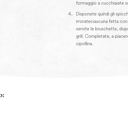
formaggio a cucchiaiate su
Disponete quindi gli spicchi
irrorate ciascuna fetta con 
servite le bruschette, dopo
grill. Completate, a piacere
cipollina.
o: