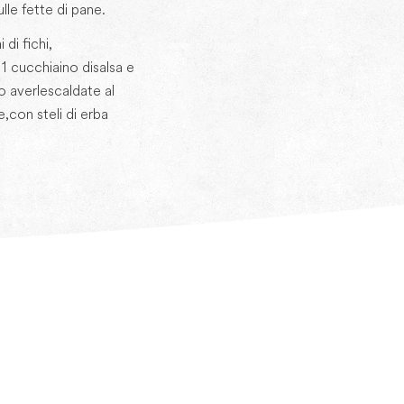
lle fette di pane.
 di fichi,
1 cucchiaino di salsa e
 averle scaldate al
, con steli di erba