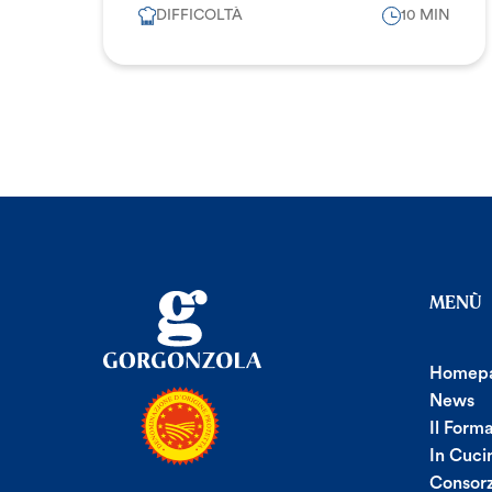
DIFFICOLTÀ
10 MIN
MENÙ
Homep
News
Il Form
In Cuci
Consorz