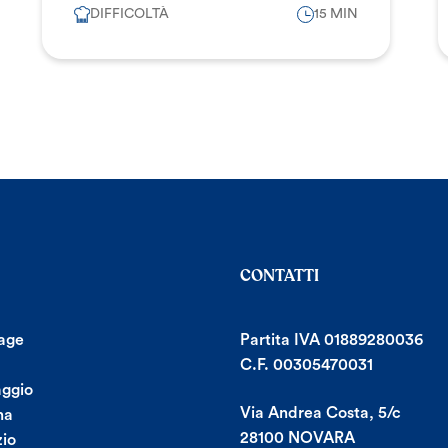
DIFFICOLTÀ
15 MIN
CONTATTI
age
Partita IVA 01889280036
C.F. 00305470031
aggio
Via Andrea Costa, 5/c
na
28100 NOVARA
io