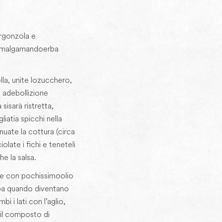
orgonzola e
 amalgamando erba
lla, unite lo zucchero,
 ad ebollizione
i sarà ristretta,
liati a spicchi nella
inuate la cottura (circa
olate i fichi e teneteli
e la salsa.
ne con pochissimo olio
o a quando diventano
i i lati con l’aglio,
 il composto di