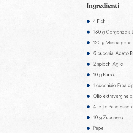
Ingredienti
4 Fichi
130 g Gorgonzola
120 g Mascarpone
6 cucchiai Aceto 
2 spicchi Aglio
10 g Burro
1 cucchiaio Erba cip
Olio extravergine d’
4 fette Pane caser
10 g Zucchero
Pepe