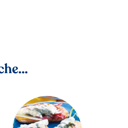
nche…