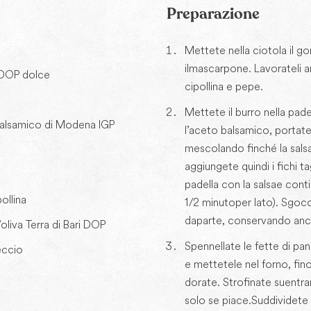
Preparazione
Mettete nella ciotola il g
il mascarpone. Lavorateli
 DOP dolce
cipollina e pepe.
Mettete il burro nella pade
Balsamico di Modena IGP
l’aceto balsamico, portate
mescolando finché la salsa s
aggiungete quindi i fichi tag
padella con la salsa e cont
ollina
1/2 minuto per lato). Sgocci
da parte, conservando anch
oliva Terra di Bari DOP
Spennellate le fette di pa
eccio
e mettetele nel forno, fin
dorate. Strofinate su entramb
solo se piace. Suddividete