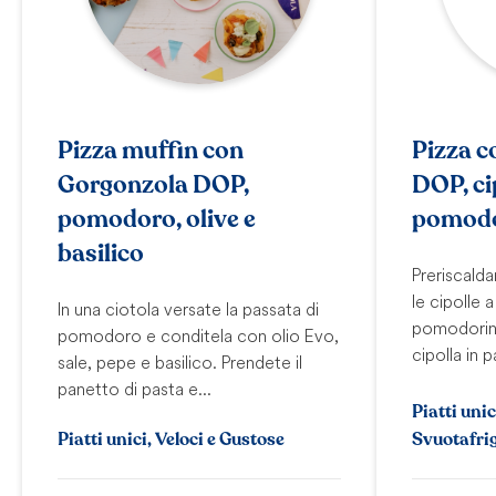
Pizza muffin con
Pizza c
Gorgonzola DOP,
DOP, ci
pomodoro, olive e
pomodo
basilico
Preriscaldar
le cipolle a
In una ciotola versate la passata di
pomodorini 
pomodoro e conditela con olio Evo,
cipolla in p
sale, pepe e basilico. Prendete il
panetto di pasta e...
Piatti unic
Piatti unici, Veloci e Gustose
Svuotafri