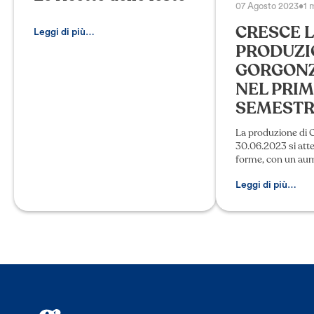
07 Agosto 2023
•
1 
CRESCE 
Leggi di più…
PRODUZI
GORGONZ
NEL PRI
SEMESTRE
La produzione di 
30.06.2023 si atte
forme, con un aum
forme (+4,54%) ris
precedente e di 3
Leggi di più…