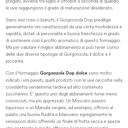
pregiati, avviene tra luglio e ottobre a seconda di quando
le uve raggiungono il grado di maturazione desiderato.
Siano essi rossi o bianchi, il Gorgonzola Dop predilige
generalmente vini caratterizzati da una certa morbidezza e
sapidità, dotati di personalità e buona freschezza in grado
di sostenere così il profilo aromatico di questo formaggio.
Ma per valutare il miglior abbinamento si può tener conto
delle due diverse tipologie di Gorgonzola, il dolce e il
piccante.
Con il formaggio
sono molto
Gorgonzola Dop dolce
indicati i vini passiti, quelli prodotti con le uve raccolte nella
cosiddetta vendemmia tardiva ad alto contenuto
zuccherino. E’ questo uno degli abbinamenti forse meno
conosciuti, ma più apprezzati. Un Moscato passito
liquoroso o un Marsala vergine, ad esempio, offrono al
palato una buona fluidità e bilanciano egregiamente le
sensazioni dolci offrendo un finale di frutta secca e spezie
che contrasta in modo efficace il sapore intenso del