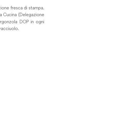
zione fresca di stampa.
lla Cucina (Delegazione
orgonzola DOP in ogni
vacciuolo.