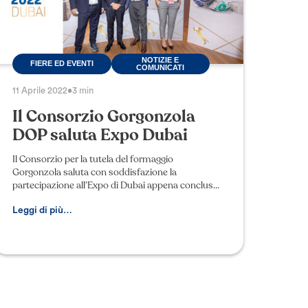
NOTIZIE E
FIERE ED EVENTI
COMUNICATI
11 Aprile 2022
•
3 min
Il Consorzio Gorgonzola
DOP saluta Expo Dubai
Il Consorzio per la tutela del formaggio
Gorgonzola saluta con soddisfazione la
partecipazione all’Expo di Dubai appena concluso.
Un’edizione che ha visto la partecipazione di 192
Paesi, mai così tant
Leggi di più…