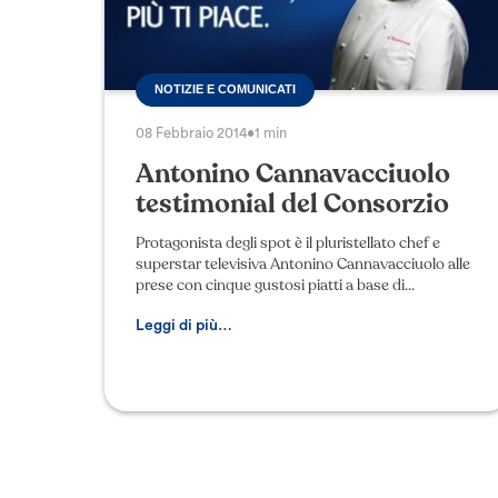
NOTIZIE E COMUNICATI
08 Febbraio 2014
•
1 min
Antonino Cannavacciuolo
testimonial del Consorzio
Protagonista degli spot è il pluristellato chef e
superstar televisiva Antonino Cannavacciuolo alle
prese con cinque gustosi piatti a base di
Gorgonzola DOP. Il gusto e la versatilità di questo
forma
Leggi di più…