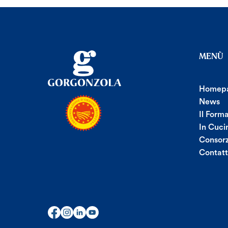
MENÙ
Homep
News
Il Form
In Cuci
Consorz
Contatt