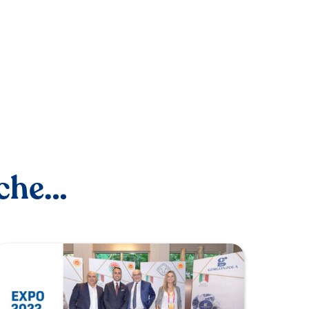
nche…