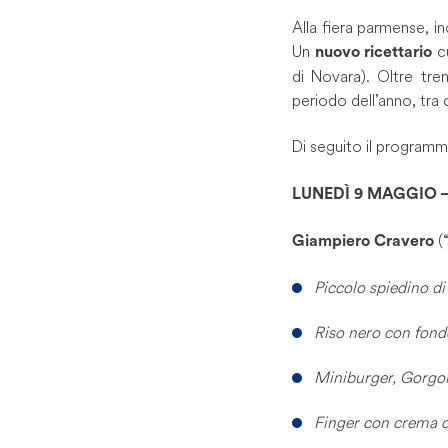
Alla fiera parmense, i
Un
cu
nuovo ricettario
di Novara). Oltre tr
periodo dell’anno, tra 
Di seguito il program
LUNEDÌ 9 MAGGIO – 1
(
Giampiero Cravero
Piccolo spiedino d
Riso nero con fon
Miniburger, Gorgon
Finger con crema d