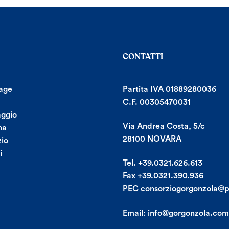
CONTATTI
age
Partita IVA 01889280036
C.F. 00305470031
aggio
Via Andrea Costa, 5/c
na
28100 NOVARA
io
i
Tel. +39.0321.626.613
Fax +39.0321.390.936
PEC consorziogorgonzola@p
Email:
info@gorgonzola.com