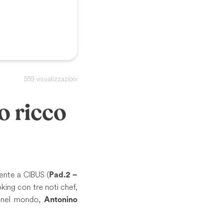
559 visualizzazioni
o ricco
sente a CIBUS (
Pad.2 –
oking con tre noti chef,
a nel mondo,
Antonino