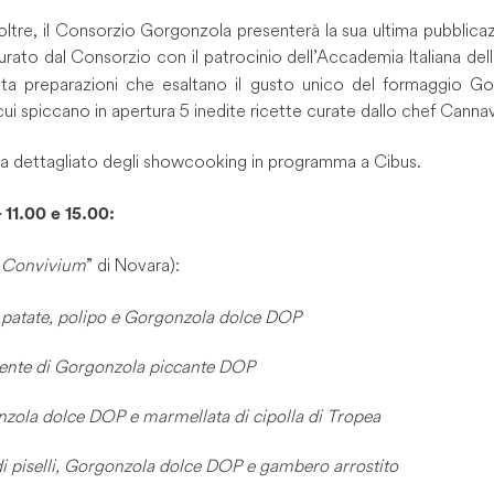
noltre, il Consorzio Gorgonzola presenterà la sua ultima pubblica
rato dal Consorzio con il patrocinio dell’Accademia Italiana de
enta preparazioni che esaltano il gusto unico del formaggio G
cui spiccano in apertura 5 inedite ricette curate dallo chef Canna
ma dettagliato degli showcooking in programma a Cibus.
1.00 e 15.00:
“
Convivium
” di Novara):
i patate, polipo e Gorgonzola dolce DOP
dente di Gorgonzola piccante DOP
zola dolce DOP e marmellata di cipolla di Tropea
i piselli, Gorgonzola dolce DOP e gambero arrostito