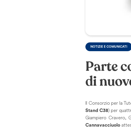
NOTIZIE E COMUNICATI
Parte c
di nuove
Il Consorzio per la T
) per quatt
Stand C38
Giampiero Cravero, G
attes
Cannavacciuolo