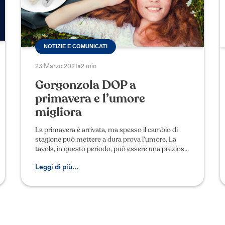
NOTIZIE E COMUNICATI
23 Marzo 2021
•
2 min
Gorgonzola DOP a
primavera e l’umore
migliora
La primavera è arrivata, ma spesso il cambio di
stagione può mettere a dura prova l’umore. La
tavola, in questo periodo, può essere una preziosa
alleata grazie ai mood-food, ovvero quegli
alimenti, co
Leggi di più…