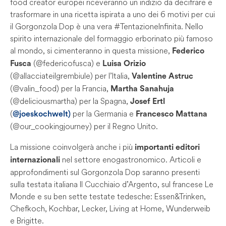
food creator europei riceveranno un indizio da decifrare e
trasformare in una ricetta ispirata a uno dei 6 motivi per cui
il Gorgonzola Dop è una vera #TentazioneInfinita. Nello
spirito internazionale del formaggio erborinato più famoso
al mondo, si cimenteranno in questa missione,
Federico
(@federicofusca) e
Fusca
Luisa Orizio
(@allacciateilgrembiule) per l’Italia,
Valentine Astruc
(@valin_food) per la Francia,
Martha Sanahuja
(@deliciousmartha) per la Spagna,
Josef Ertl
(
per la Germania e
@joeskochwelt)
Francesco Mattana
(@our_cookingjourney) per il Regno Unito.
La missione coinvolgerà anche i più
importanti editori
nel settore enogastronomico. Articoli e
internazionali
approfondimenti sul Gorgonzola Dop saranno presenti
sulla testata italiana Il Cucchiaio d’Argento, sul francese Le
Monde e su ben sette testate tedesche: Essen&Trinken,
Chefkoch, Kochbar, Lecker, Living at Home, Wunderweib
e Brigitte.