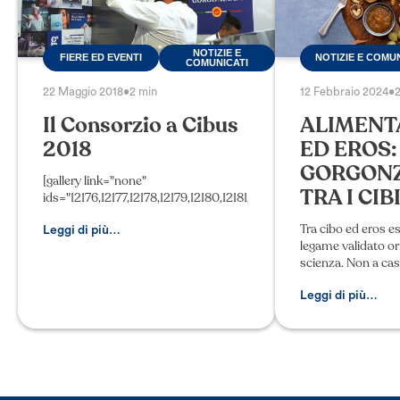
NOTIZIE E
FIERE ED EVENTI
NOTIZIE E COMU
COMUNICATI
22 Maggio 2018
•
2 min
12 Febbraio 2024
•
Il Consorzio a Cibus
ALIMENT
2018
ED EROS: 
GORGONZ
[gallery link="none"
TRA I CIBI 
ids="12176,12177,12178,12179,12180,12181,12182,12183,12184,12185,121
Tra cibo ed eros e
Leggi di più…
legame validato or
scienza. Non a cas
è proprio al ristor
lume di candela, c
Leggi di più…
danza della seduz