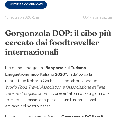
NOTIZIE E COMUNICATI
19 Febbraio 2020
•
2 min
884 visualizzazioni
Gorgonzola DOP: il cibo più
cercato dai foodtraveller
internazionali
È ciò che emerge dal
“Rapporto sul Turismo
, redatto dalla
Enogastronomico Italiano 2020”
ricercatrice Roberta Garibaldi, in collaborazione con la
World Food Travel Association e l’Associazione Italiana
Turismo Enogastronomico
presentato in questi giorni che
fotografa le dinamiche per cui i turisti internazionali
arrivano nel nostro paese.
La notizia sensazionale è che il
risulta
Gorgonzola DOP