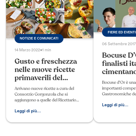
FIERE ED EVENTI
NOTIZIE E COMUNICATI
06 Settembre 2017
14 Marzo 2022
•
1 min
Bocuse D’O
Gusto e freschezza
finalisti it
nelle nuove ricette
cimentano 
primaverili del...
Bocuse d'Or è una 
importanti competi
Arrivano nuove ricette a cura del
Gastronomiche del
Consorzio Gorgonzola che si
con cadenza bienn
aggiungono a quelle del Ricettario
sorta di Olimpiadi 
Leggi di più…
2021 (eventuale link al modulo per
gli chef si sfidano
scaricarlo). Si tratta di preparazioni
Leggi di più…
semplici da realizzare in cas