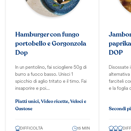
Hamburger con fungo
Jambone
portobello e Gorgonzola
paprika
Dop
DOP
In un pentolino, fai sciogliere 50g di
Disossate i 
burro a fuoco basso. Unisci 1
alternativa 
spicchio di aglio tritato e il timo. Fai
farciteli 
insaporire e poi...
e la foglia d
Piatti unici, Video ricette, Veloci e
Gustose
Secondi pi
DIFFICOLTÀ
15 MIN
DIF